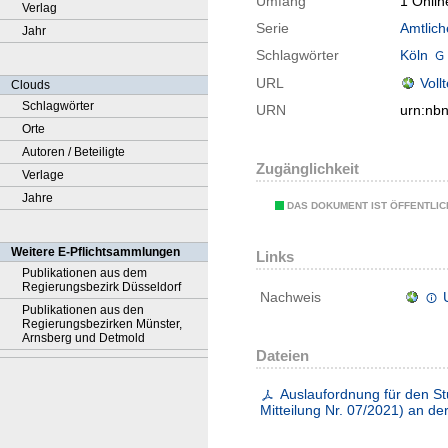
Umfang
1 Onlin
Verlag
Serie
Amtlich
Jahr
Schlagwörter
Köln
URL
Voll
Clouds
Schlagwörter
URN
urn:nb
Orte
Autoren / Beteiligte
Zugänglichkeit
Verlage
Jahre
DAS DOKUMENT IST ÖFFENTLI
Weitere E-Pflichtsammlungen
Links
Publikationen aus dem
Regierungsbezirk Düsseldorf
Nachweis
Publikationen aus den
Regierungsbezirken Münster,
Arnsberg und Detmold
Dateien
Auslaufordnung für den S
Mitteilung Nr. 07/2021) an de