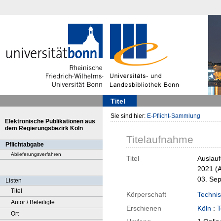
Titel
Sie sind hier:
E-Pflicht-Sammlung
Elektronische Publikationen aus
dem Regierungsbezirk Köln
Titelaufnahme
Pflichtabgabe
Ablieferungsverfahren
Titel
Auslauf
2021 (A
03. Sep
Listen
Titel
Körperschaft
Techni
Autor / Beteiligte
Erschienen
Köln
:
T
Ort