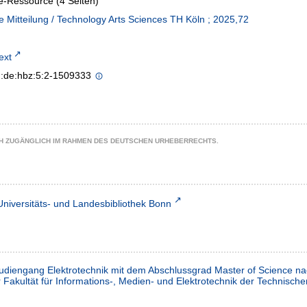
e-Ressource (4 Seiten)
e Mitteilung / Technology Arts Sciences TH Köln ; 2025,72
text
n:de:hbz:5:2-1509333
CH ZUGÄNGLICH IM RAHMEN DES DEUTSCHEN URHEBERRECHTS.
Universitäts- und Landesbibliothek Bonn
tudiengang Elektrotechnik mit dem Abschlussgrad Master of Science n
r Fakultät für Informations-, Medien- und Elektrotechnik der Technisc