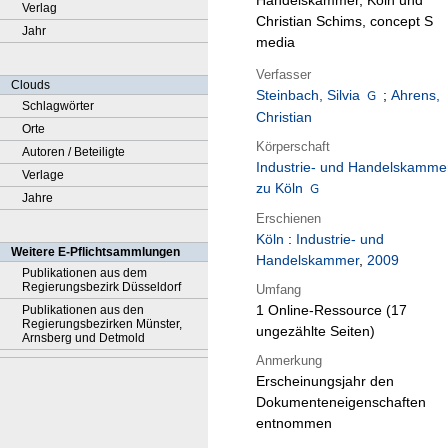
Handelskammer, Köln und
Verlag
Christian Schims, concept S
Jahr
media
Verfasser
Clouds
Steinbach, Silvia
;
Ahrens,
Schlagwörter
Christian
Orte
Körperschaft
Autoren / Beteiligte
Industrie- und Handelskamme
Verlage
zu Köln
Jahre
Erschienen
Köln
:
Industrie- und
Weitere E-Pflichtsammlungen
Handelskammer
,
2009
Publikationen aus dem
Regierungsbezirk Düsseldorf
Umfang
1 Online-Ressource (17
Publikationen aus den
Regierungsbezirken Münster,
ungezählte Seiten)
Arnsberg und Detmold
Anmerkung
Erscheinungsjahr den
Dokumenteneigenschaften
entnommen