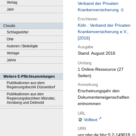
Verlag
Verband der Privaten
Jahr
Krankenversicherung
Erschienen
Köln
:
Verband der Privaten
Clouds
Krankenversicherung e.V.
,
Schlagwörter
[2016]
Orte
Autoren / Beteiligte
Ausgabe
Stand: August 2016
Verlage
Jahre
Umfang
1 Online-Ressource (27
Seiten)
Weitere E-Pflichtsammlungen
Publikationen aus dem
Anmerkung
Regierungsbezirk Düsseldorf
Erscheinungsjahr den
Publikationen aus den
Dokumenteneigenschaften
Regierungsbezirken Münster,
Arnsberg und Detmold
entnommen
URL
Volltext
URN
urn:nbn:de:hbz:5:2-149018