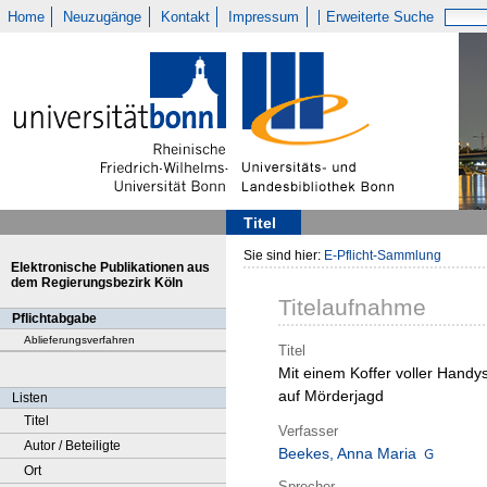
Home
Neuzugänge
Kontakt
Impressum
Erweiterte Suche
Titel
Sie sind hier:
E-Pflicht-Sammlung
Elektronische Publikationen aus
dem Regierungsbezirk Köln
Titelaufnahme
Pflichtabgabe
Ablieferungsverfahren
Titel
Mit einem Koffer voller Handy
auf Mörderjagd
Listen
Titel
Verfasser
Autor / Beteiligte
Beekes, Anna Maria
Ort
Sprecher