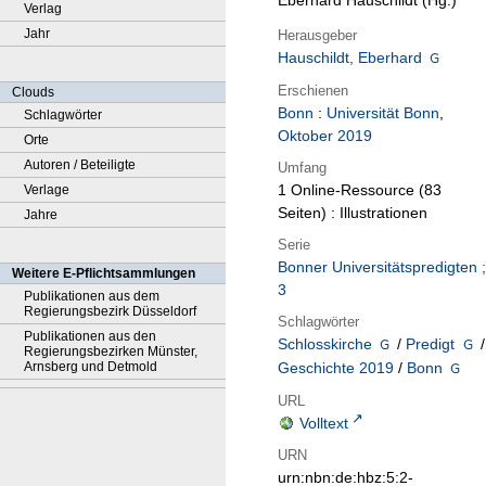
Eberhard Hauschildt (Hg.)
Verlag
Jahr
Herausgeber
Hauschildt, Eberhard
Erschienen
Clouds
Bonn
:
Universität Bonn
,
Schlagwörter
Oktober 2019
Orte
Autoren / Beteiligte
Umfang
1 Online-Ressource (83
Verlage
Seiten) : Illustrationen
Jahre
Serie
Bonner Universitätspredigten ;
Weitere E-Pflichtsammlungen
3
Publikationen aus dem
Regierungsbezirk Düsseldorf
Schlagwörter
Publikationen aus den
Schlosskirche
/
Predigt
/
Regierungsbezirken Münster,
Arnsberg und Detmold
Geschichte 2019
/
Bonn
URL
Volltext
URN
urn:nbn:de:hbz:5:2-