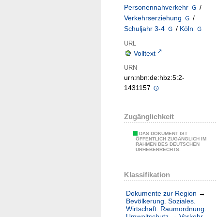
Personennahverkehr
/
Verkehrserziehung
/
Schuljahr 3-4
/
Köln
URL
Volltext
URN
urn:nbn:de:hbz:5:2-
1431157
Zugänglichkeit
DAS DOKUMENT IST
ÖFFENTLICH ZUGÄNGLICH IM
RAHMEN DES DEUTSCHEN
URHEBERRECHTS.
Klassifikation
Dokumente zur Region
→
Bevölkerung. Soziales.
Wirtschaft. Raumordnung.
Umweltschutz
→
Verkehr