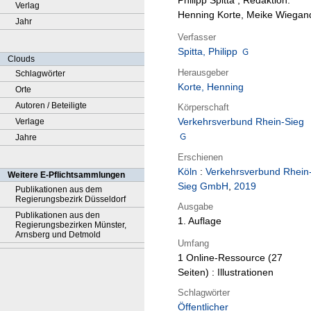
Philipp Spitta ; Redaktion:
Verlag
Henning Korte, Meike Wiegan
Jahr
Verfasser
Spitta, Philipp
Clouds
Herausgeber
Schlagwörter
Korte, Henning
Orte
Autoren / Beteiligte
Körperschaft
Verkehrsverbund Rhein-Sieg
Verlage
Jahre
Erschienen
Köln
:
Verkehrsverbund Rhein
Weitere E-Pflichtsammlungen
Sieg GmbH
,
2019
Publikationen aus dem
Regierungsbezirk Düsseldorf
Ausgabe
Publikationen aus den
1. Auflage
Regierungsbezirken Münster,
Arnsberg und Detmold
Umfang
1 Online-Ressource (27
Seiten) : Illustrationen
Schlagwörter
Öffentlicher