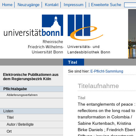
Home
Neuzugänge
Kontakt
Impressum
Erweiterte Suche
Titel
Sie sind hier:
E-Pflicht-Sammlung
Elektronische Publikationen aus
dem Regierungsbezirk Köln
Titelaufnahme
Pflichtabgabe
Ablieferungsverfahren
Titel
The entanglements of peace :
reflections on the long road to
Listen
transformation in Colombia /
Titel
Sabine Kurtenbach, Kristina
Autor / Beteiligte
Birke Daniels ; Friedrich Ebert
Ort