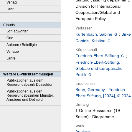
Stiftung ; issuing department:
Verlag
Division for International
Jahr
Cooperation/Global and
European Policy
Clouds
Verfasser
Schlagwörter
Kurtenbach, Sabine
;
Birke
Orte
Daniels, Kristina
Autoren / Beteiligte
Körperschaft
Verlage
Friedrich-Ebert-Stiftung
;
Jahre
Friedrich-Ebert-Stiftung,
Globale und Europäische
Weitere E-Pflichtsammlungen
Politik
Publikationen aus dem
Erschienen
Regierungsbezirk Düsseldorf
Bonn, Germany
:
Friedrich
Publikationen aus den
Regierungsbezirken Münster,
Ebert Stiftung
,
[2024], © 2024
Arnsberg und Detmold
Umfang
1 Online-Ressource (19
Seiten) : Diagramme
Serie
Analysis