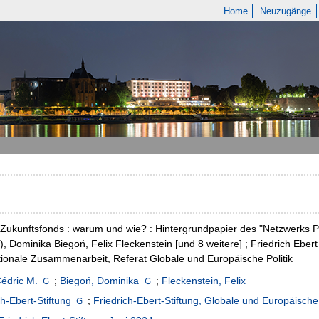
Home
Neuzugänge
Zukunftsfonds : warum und wie? : Hintergrundpapier des "Netzwerks Pro
g), Dominika Biegoń, Felix Fleckenstein [und 8 weitere] ; Friedrich Eber
tionale Zusammenarbeit, Referat Globale und Europäische Politik
édric M.
;
Biegoń, Dominika
;
Fleckenstein, Felix
ch-Ebert-Stiftung
;
Friedrich-Ebert-Stiftung, Globale und Europäische 