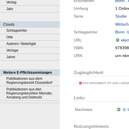
Erschienen
Bonn
:
Verlag
Umfang
1 Onlin
Jahr
Serie
Studie
Wirtsch
Clouds
Schlagwörter
Schlagwörter
Bonn
Orte
URL
elec
Autoren / Beteiligte
ISBN
978398
Verlage
URN
urn:nb
Jahre
Zugänglichkeit
Weitere E-Pflichtsammlungen
Publikationen aus dem
Regierungsbezirk Düsseldorf
DAS DOKUMENT IST AUS LIZEN
Publikationen aus den
Regierungsbezirken Münster,
Arnsberg und Detmold
Links
Nachweis
Nutzungshinweis