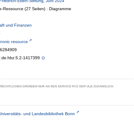
Friedrich-Ebert-Stiftung
,
Juni 2024
e-Ressource (27 Seiten) : Diagramme
aft und Finanzen
tronic resource
6284909
n:de:hbz:5:2-1417399
ZRECHTLICHEN GRÜNDEN NUR AN DEN SERVICE-PCS DER ULB ZUGÄNGLICH.
Universitäts- und Landesbibliothek Bonn