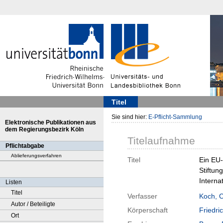
Titel
Sie sind hier:
E-Pflicht-Sammlung
Elektronische Publikationen aus
dem Regierungsbezirk Köln
Titelaufnahme
Pflichtabgabe
Ablieferungsverfahren
Titel
Ein EU-
Stiftun
Interna
Listen
Titel
Verfasser
Koch, C
Autor / Beteiligte
Körperschaft
Friedri
Ort