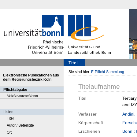
Titel
Sie sind hier:
E-Pflicht-Sammlung
Elektronische Publikationen aus
dem Regierungsbezirk Köln
Titelaufnahme
Pflichtabgabe
Ablieferungsverfahren
Titel
Tertiar
and IZA
Listen
Verfasser
Andini,
Titel
Körperschaft
Forschu
Autor / Beteiligte
Erschienen
Bonn
:
Ort