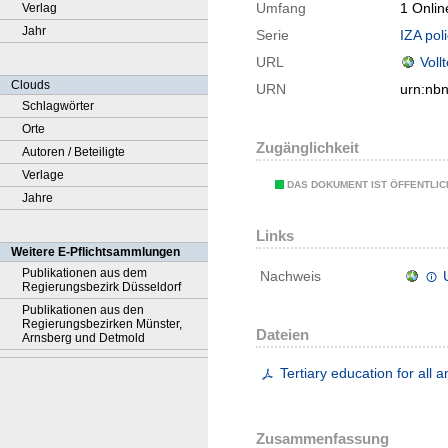
Umfang
1 Onlin
Verlag
Jahr
Serie
IZA pol
URL
Voll
Clouds
URN
urn:nb
Schlagwörter
Orte
Zugänglichkeit
Autoren / Beteiligte
Verlage
DAS DOKUMENT IST ÖFFENTLI
Jahre
Links
Weitere E-Pflichtsammlungen
Publikationen aus dem
Nachweis
Regierungsbezirk Düsseldorf
Publikationen aus den
Regierungsbezirken Münster,
Dateien
Arnsberg und Detmold
Tertiary education for all 
Zusammenfassung