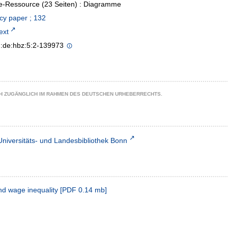
e-Ressource (23 Seiten) : Diagramme
icy paper ; 132
text
n:de:hbz:5:2-139973
CH ZUGÄNGLICH IM RAHMEN DES DEUTSCHEN URHEBERRECHTS.
Universitäts- und Landesbibliothek Bonn
and wage inequality
[
PDF
0.14 mb
]