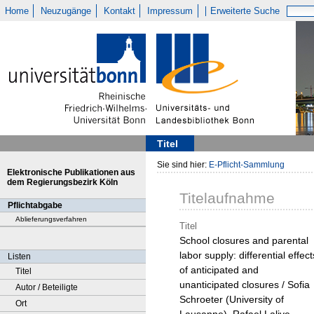
Home
Neuzugänge
Kontakt
Impressum
Erweiterte Suche
Titel
Sie sind hier:
E-Pflicht-Sammlung
Elektronische Publikationen aus
dem Regierungsbezirk Köln
Titelaufnahme
Pflichtabgabe
Ablieferungsverfahren
Titel
School closures and parental
labor supply: differential effect
Listen
of anticipated and
Titel
unanticipated closures / Sofia
Autor / Beteiligte
Schroeter (University of
Ort