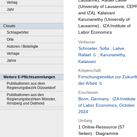
Lausanne), Rafael Lalive
Verlag
(University of Lausanne, CEP
Jahr
and IZA), Kalaivani
Karunanethy (University of
Lausanne) ; IZA Institute of
Clouds
Labor Economics
Schlagwörter
Orte
Verfasser
Autoren / Beteiligte
Schroeter, Sofia
;
Lalive,
Verlage
Rafael
;
Karunanethy,
Jahre
Kalaivani
Körperschaft
Forschungsinstitut zur Zukunft
Weitere E-Pflichtsammlungen
der Arbeit
Publikationen aus dem
Regierungsbezirk Düsseldorf
Erschienen
Publikationen aus den
Bonn, Germany
:
IZA Institute
Regierungsbezirken Münster,
Arnsberg und Detmold
of Labor Economics
,
October
2024
Umfang
1 Online-Ressource (57
Seiten) : Diagramme