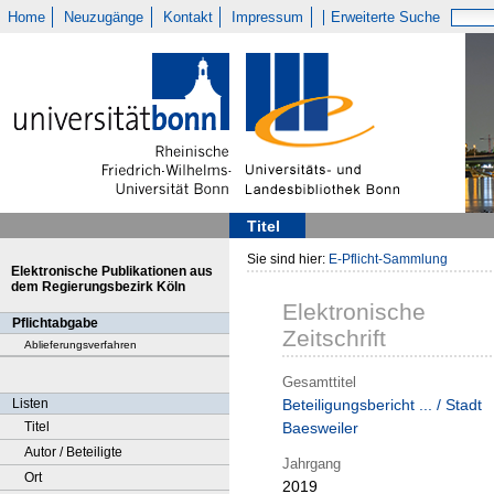
Home
Neuzugänge
Kontakt
Impressum
Erweiterte Suche
Titel
Sie sind hier:
E-Pflicht-Sammlung
Elektronische Publikationen aus
dem Regierungsbezirk Köln
Elektronische
Pflichtabgabe
Zeitschrift
Ablieferungsverfahren
Gesamttitel
Listen
Beteiligungsbericht ... / Stadt
Titel
Baesweiler
Autor / Beteiligte
Jahrgang
Ort
2019