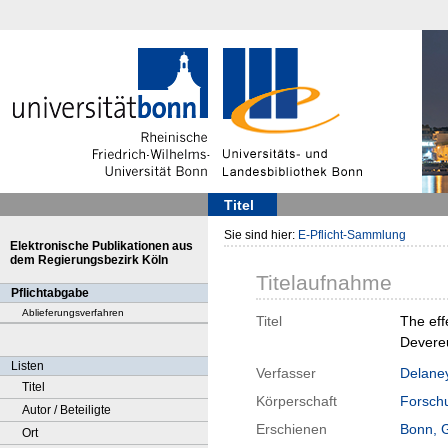
Titel
Sie sind hier:
E-Pflicht-Sammlung
Elektronische Publikationen aus
dem Regierungsbezirk Köln
Titelaufnahme
Pflichtabgabe
Ablieferungsverfahren
Titel
The eff
Devereu
Listen
Verfasser
Delaney
Titel
Körperschaft
Forschu
Autor / Beteiligte
Erschienen
Bonn, 
Ort