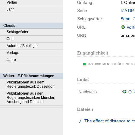
Umfang
1 Onlin
Verlag
Jahr
Serie
IZA DP 
Schlagwörter
Bonn
Clouds
URL
Voll
Schlagwörter
URN
urn:nb
Orte
Autoren / Beteiligte
Zugänglichkeit
Verlage
Jahre
DAS DOKUMENT IST ÖFFENTLI
Weitere E-Pflichtsammlungen
Links
Publikationen aus dem
Regierungsbezirk Düsseldorf
Nachweis
Publikationen aus den
Regierungsbezirken Münster,
Arnsberg und Detmold
Dateien
The effect of distance to 