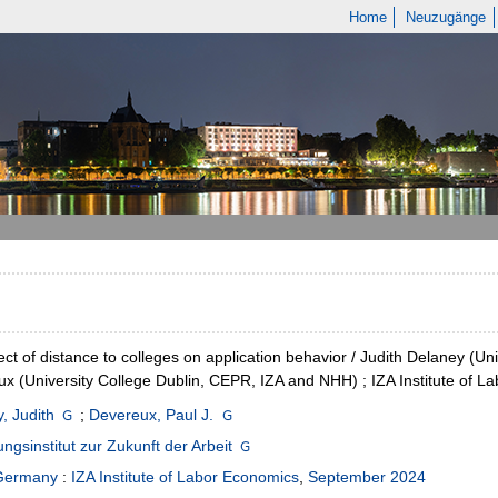
Home
Neuzugänge
ect of distance to colleges on application behavior / Judith Delaney (Un
x (University College Dublin, CEPR, IZA and NHH) ; IZA Institute of L
, Judith
;
Devereux, Paul J.
ngsinstitut zur Zukunft der Arbeit
Germany
:
IZA Institute of Labor Economics
,
September 2024