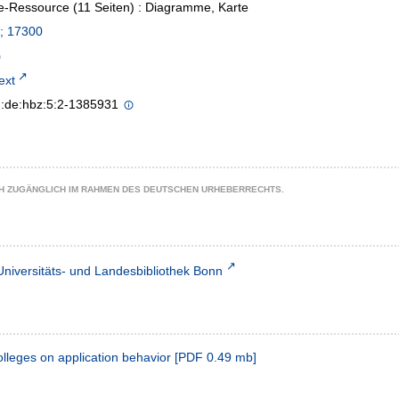
e-Ressource (11 Seiten) : Diagramme, Karte
; 17300
text
n:de:hbz:5:2-1385931
CH ZUGÄNGLICH IM RAHMEN DES DEUTSCHEN URHEBERRECHTS.
Universitäts- und Landesbibliothek Bonn
colleges on application behavior
[
PDF
0.49 mb
]