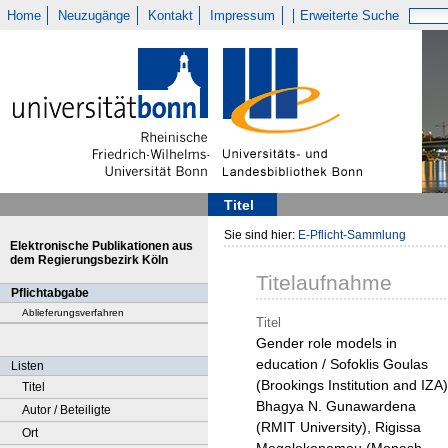
Home
Neuzugänge
Kontakt
Impressum
Erweiterte Suche
Titel
Sie sind hier:
E-Pflicht-Sammlung
Elektronische Publikationen aus
dem Regierungsbezirk Köln
Titelaufnahme
Pflichtabgabe
Ablieferungsverfahren
Titel
Gender role models in
education / Sofoklis Goulas
Listen
(Brookings Institution and IZA)
Titel
Bhagya N. Gunawardena
Autor / Beteiligte
(RMIT University), Rigissa
Ort