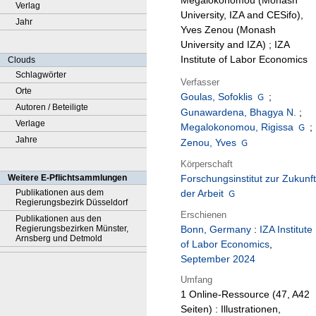
Megalokonomou (Monash
Verlag
University, IZA and CESifo),
Jahr
Yves Zenou (Monash
University and IZA) ; IZA
Institute of Labor Economics
Clouds
Schlagwörter
Verfasser
Orte
Goulas, Sofoklis
;
Autoren / Beteiligte
Gunawardena, Bhagya N.
;
Verlage
Megalokonomou, Rigissa
;
Jahre
Zenou, Yves
Körperschaft
Weitere E-Pflichtsammlungen
Forschungsinstitut zur Zukunft
Publikationen aus dem
der Arbeit
Regierungsbezirk Düsseldorf
Erschienen
Publikationen aus den
Regierungsbezirken Münster,
Bonn, Germany
:
IZA Institute
Arnsberg und Detmold
of Labor Economics
,
September 2024
Umfang
1 Online-Ressource (47, A42
Seiten) : Illustrationen,