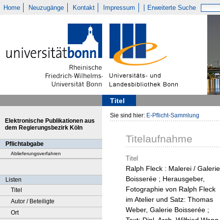
Home
Neuzugänge
Kontakt
Impressum
Erweiterte Suche
Titel
Sie sind hier:
E-Pflicht-Sammlung
Elektronische Publikationen aus
dem Regierungsbezirk Köln
Titelaufnahme
Pflichtabgabe
Ablieferungsverfahren
Titel
Ralph Fleck : Malerei / Galerie
Boisserée ; Herausgeber,
Listen
Fotographie von Ralph Fleck
Titel
im Atelier und Satz: Thomas
Autor / Beteiligte
Weber, Galerie Boisserée ;
Ort