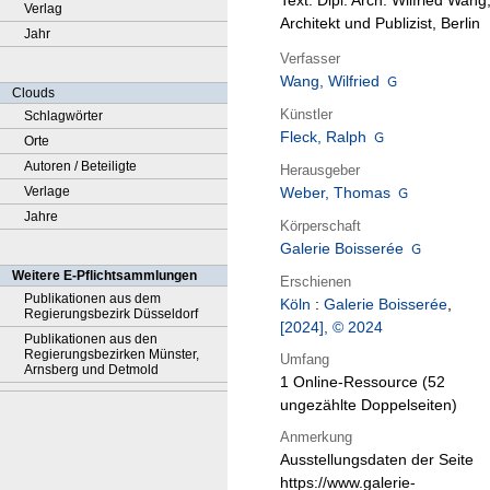
Text: Dipl. Arch. Wilfried Wang
Verlag
Architekt und Publizist, Berlin
Jahr
Verfasser
Wang, Wilfried
Clouds
Künstler
Schlagwörter
Fleck, Ralph
Orte
Autoren / Beteiligte
Herausgeber
Verlage
Weber, Thomas
Jahre
Körperschaft
Galerie Boisserée
Weitere E-Pflichtsammlungen
Erschienen
Publikationen aus dem
Köln
:
Galerie Boisserée
,
Regierungsbezirk Düsseldorf
[2024], © 2024
Publikationen aus den
Regierungsbezirken Münster,
Umfang
Arnsberg und Detmold
1 Online-Ressource (52
ungezählte Doppelseiten)
Anmerkung
Ausstellungsdaten der Seite
https://www.galerie-