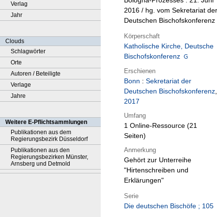
Bologna-Prozesses : 21. Juni
Verlag
2016 / hg. vom Sekretariat de
Jahr
Deutschen Bischofskonferenz
Körperschaft
Clouds
Katholische Kirche, Deutsche
Schlagwörter
Bischofskonferenz
Orte
Erschienen
Autoren / Beteiligte
Bonn
:
Sekretariat der
Verlage
Deutschen Bischofskonferenz
,
Jahre
2017
Umfang
Weitere E-Pflichtsammlungen
1 Online-Ressource (21
Publikationen aus dem
Seiten)
Regierungsbezirk Düsseldorf
Anmerkung
Publikationen aus den
Regierungsbezirken Münster,
Gehört zur Unterreihe
Arnsberg und Detmold
"Hirtenschreiben und
Erklärungen"
Serie
Die deutschen Bischöfe ; 105