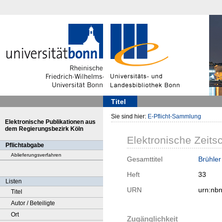
Titel
Sie sind hier:
E-Pflicht-Sammlung
Elektronische Publikationen aus
dem Regierungsbezirk Köln
Elektronische Zeitsc
Pflichtabgabe
Ablieferungsverfahren
Gesamttitel
Brühler
Heft
33
Listen
URN
urn:nb
Titel
Autor / Beteiligte
Ort
Zugänglichkeit