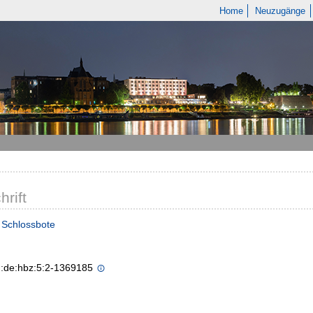
Home
Neuzugänge
hrift
 Schlossbote
n:de:hbz:5:2-1369185