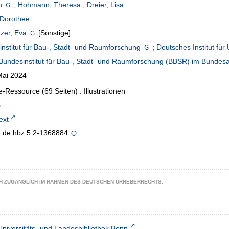
n
;
Hohmann, Theresa
;
Dreier, Lisa
 Dorothee
zer, Eva
[Sonstige]
nstitut für Bau-, Stadt- und Raumforschung
;
Deutsches Institut für 
Bundesinstitut für Bau-, Stadt- und Raumforschung (BBSR) im Bund
Mai 2024
e-Ressource (69 Seiten) : Illustrationen
text
n:de:hbz:5:2-1368884
CH ZUGÄNGLICH IM RAHMEN DES DEUTSCHEN URHEBERRECHTS.
Universitäts- und Landesbibliothek Bonn