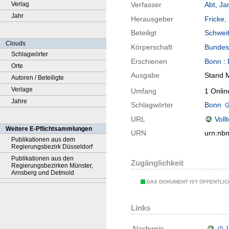
Verlag
Verfasser
Abt, Ja
Jahr
Herausgeber
Fricke,
Beteiligt
Schweit
Clouds
Körperschaft
Bundesi
Schlagwörter
Erschienen
Bonn
:
Orte
Ausgabe
Stand 
Autoren / Beteiligte
Verlage
Umfang
1 Onlin
Jahre
Schlagwörter
Bonn
URL
Voll
Weitere E-Pflichtsammlungen
URN
urn:nb
Publikationen aus dem
Regierungsbezirk Düsseldorf
Publikationen aus den
Zugänglichkeit
Regierungsbezirken Münster,
Arnsberg und Detmold
DAS DOKUMENT IST ÖFFENTLI
Links
Nachweis