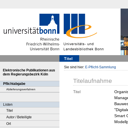
Titel
Sie sind hier:
E-Pflicht-Sammlung
Elektronische Publikationen aus
dem Regierungsbezirk Köln
Titelaufnahme
Pflichtabgabe
Ablieferungsverfahren
Titel
Organis
Manage
Bauwese
Listen
"Digita
Titel
Smart C
Autor / Beteiligte
Modellp
Ort