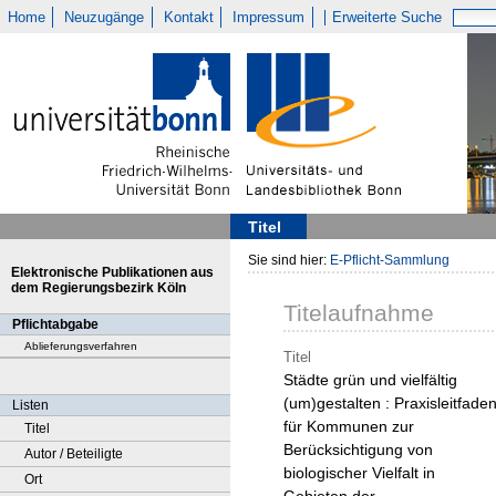
Home
Neuzugänge
Kontakt
Impressum
Erweiterte Suche
Titel
Sie sind hier:
E-Pflicht-Sammlung
Elektronische Publikationen aus
dem Regierungsbezirk Köln
Titelaufnahme
Pflichtabgabe
Ablieferungsverfahren
Titel
Städte grün und vielfältig
(um)gestalten : Praxisleitfade
Listen
für Kommunen zur
Titel
Berücksichtigung von
Autor / Beteiligte
biologischer Vielfalt in
Ort