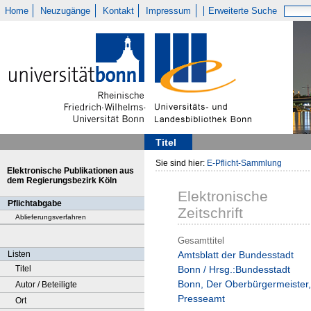
Home
Neuzugänge
Kontakt
Impressum
Erweiterte Suche
Titel
Sie sind hier:
E-Pflicht-Sammlung
Elektronische Publikationen aus
dem Regierungsbezirk Köln
Elektronische
Pflichtabgabe
Zeitschrift
Ablieferungsverfahren
Gesamttitel
Listen
Amtsblatt der Bundesstadt
Titel
Bonn / Hrsg.:Bundesstadt
Bonn, Der Oberbürgermeister,
Autor / Beteiligte
Presseamt
Ort