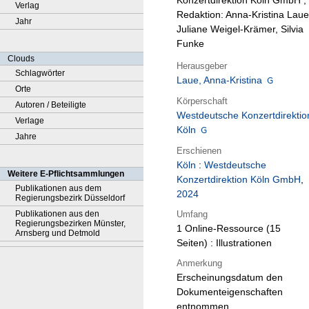
Konzertdirektion Köln GmbH ;
Verlag
Redaktion: Anna-Kristina Laue
Jahr
Juliane Weigel-Krämer, Silvia
Funke
Clouds
Herausgeber
Schlagwörter
Laue, Anna-Kristina
Orte
Körperschaft
Autoren / Beteiligte
Westdeutsche Konzertdirektio
Verlage
Köln
Jahre
Erschienen
Köln
:
Westdeutsche
Weitere E-Pflichtsammlungen
Konzertdirektion Köln GmbH
,
Publikationen aus dem
2024
Regierungsbezirk Düsseldorf
Umfang
Publikationen aus den
Regierungsbezirken Münster,
1 Online-Ressource (15
Arnsberg und Detmold
Seiten) : Illustrationen
Anmerkung
Erscheinungsdatum den
Dokumenteigenschaften
entnommen