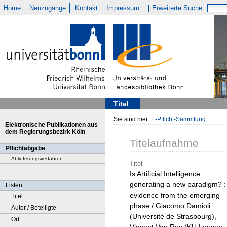
Home
Neuzugänge
Kontakt
Impressum
Erweiterte Suche
Titel
Sie sind hier:
E-Pflicht-Sammlung
Elektronische Publikationen aus
dem Regierungsbezirk Köln
Titelaufnahme
Pflichtabgabe
Ablieferungsverfahren
Titel
Is Artificial Intelligence
generating a new paradigm? :
Listen
evidence from the emerging
Titel
phase / Giacomo Damioli
Autor / Beteiligte
(Université de Strasbourg),
Ort