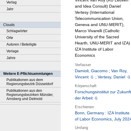
Vincent Van Roy (KU Leuven
Verlag
and Idea Consult) Daniel
Jahr
Vertesy (International
Telecommunication Union,
Geneva and UNU-MERIT),
Clouds
Marco Vivarelli (Catholic
Schlagwörter
University of the Sacred
Orte
Hearth, UNU-MERIT and IZA) 
Autoren / Beteiligte
IZA Institute of Labor
Verlage
Economics
Jahre
Verfasser
Damioli, Giacomo
;
Van Roy,
Weitere E-Pflichtsammlungen
Vincent
;
Vertesy, Daniel
Publikationen aus dem
Regierungsbezirk Düsseldorf
Körperschaft
Publikationen aus den
Forschungsinstitut zur Zukunft
Regierungsbezirken Münster,
der Arbeit
Arnsberg und Detmold
Erschienen
Bonn, Germany
:
IZA Institute
of Labor Economics
,
July 202
Umfang