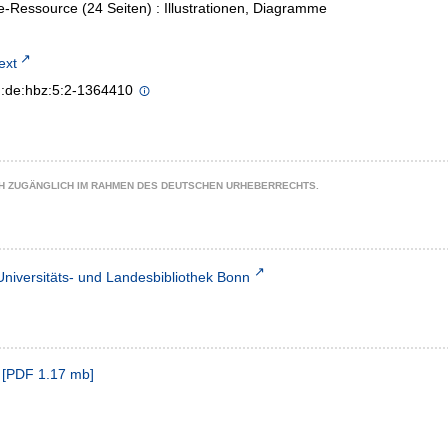
e-Ressource (24 Seiten) : Illustrationen, Diagramme
text
n:de:hbz:5:2-1364410
CH ZUGÄNGLICH IM RAHMEN DES DEUTSCHEN URHEBERRECHTS.
Universitäts- und Landesbibliothek Bonn
[
PDF
1.17 mb
]