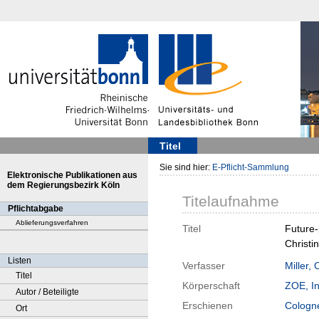
Titel
Sie sind hier:
E-Pflicht-Sammlung
Elektronische Publikationen aus
dem Regierungsbezirk Köln
Titelaufnahme
Pflichtabgabe
Ablieferungsverfahren
Titel
Future-
Christi
Listen
Verfasser
Miller, 
Titel
Körperschaft
ZOE, In
Autor / Beteiligte
Erschienen
Cologn
Ort