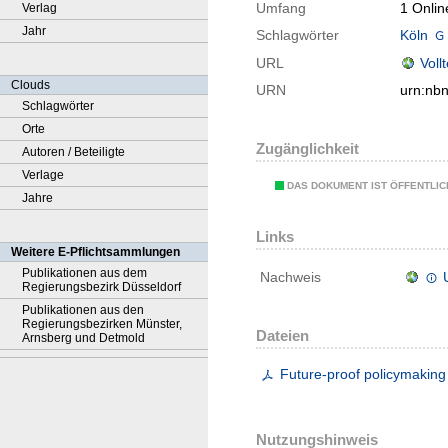
Umfang
1 Onlin
Verlag
Jahr
Schlagwörter
Köln
URL
Voll
Clouds
URN
urn:nb
Schlagwörter
Orte
Zugänglichkeit
Autoren / Beteiligte
Verlage
DAS DOKUMENT IST ÖFFENTLI
Jahre
Links
Weitere E-Pflichtsammlungen
Publikationen aus dem
Nachweis
Regierungsbezirk Düsseldorf
Publikationen aus den
Regierungsbezirken Münster,
Dateien
Arnsberg und Detmold
Future-proof policymaking
Nutzungshinweis