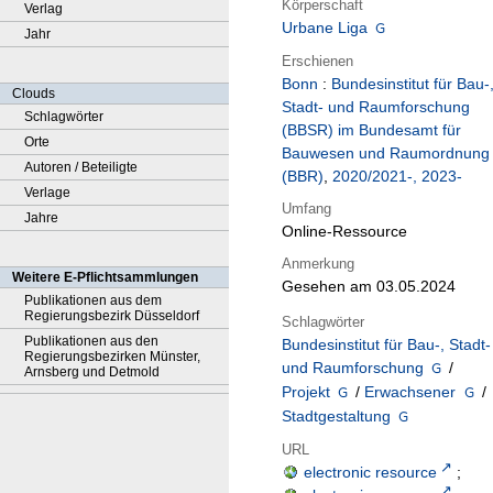
Körperschaft
Verlag
Urbane Liga
Jahr
Erschienen
Bonn
:
Bundesinstitut für Bau-
Clouds
Stadt- und Raumforschung
Schlagwörter
(BBSR) im Bundesamt für
Orte
Bauwesen und Raumordnung
Autoren / Beteiligte
(BBR)
,
2020/2021-, 2023-
Verlage
Umfang
Jahre
Online-Ressource
Anmerkung
Weitere E-Pflichtsammlungen
Gesehen am 03.05.2024
Publikationen aus dem
Regierungsbezirk Düsseldorf
Schlagwörter
Publikationen aus den
Bundesinstitut für Bau-, Stadt-
Regierungsbezirken Münster,
und Raumforschung
/
Arnsberg und Detmold
Projekt
/
Erwachsener
/
Stadtgestaltung
URL
electronic resource
;