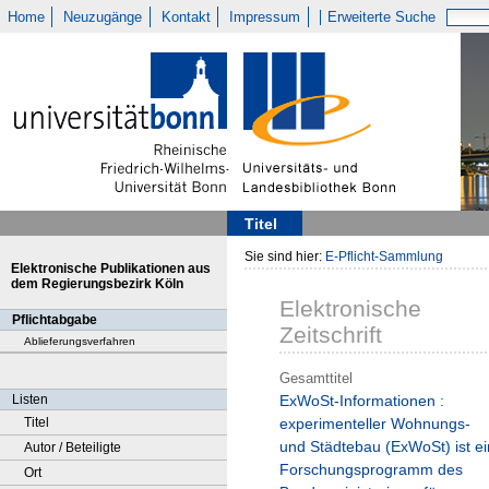
Home
Neuzugänge
Kontakt
Impressum
Erweiterte Suche
Titel
Sie sind hier:
E-Pflicht-Sammlung
Elektronische Publikationen aus
dem Regierungsbezirk Köln
Elektronische
Pflichtabgabe
Zeitschrift
Ablieferungsverfahren
Gesamttitel
Listen
ExWoSt-Informationen :
Titel
experimenteller Wohnungs-
und Städtebau (ExWoSt) ist ei
Autor / Beteiligte
Forschungsprogramm des
Ort