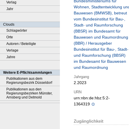
Bundesministeriums für
Verlag
Wohnen, Stadtentwicklung un
Jahr
Bauwesen (BMWSB), betreut
vom Bundesinstitut für Bau-,
Clouds
Stadt- und Raumforschung
Schlagwörter
(BBSR) im Bundesamt für
Bauwesen und Raumordnung
Orte
(BBR) / Herausgeber
Autoren / Beteiligte
Bundesinstitut für Bau-, Stadt-
Verlage
und Raumforschung (BBSR)
Jahre
im Bundesamt für Bauwesen
und Raumordnung
Weitere E-Pflichtsammlungen
Jahrgang
Publikationen aus dem
2.2023
Regierungsbezirk Düsseldorf
Publikationen aus den
URN
Regierungsbezirken Münster,
Arnsberg und Detmold
urn:nbn:de:hbz:5:2-
1364319
Zugänglichkeit