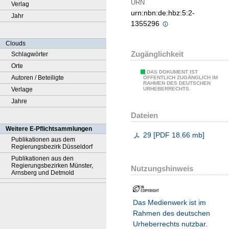
URN
Verlag
urn:nbn:de:hbz:5:2-
Jahr
1355296
Clouds
Zugänglichkeit
Schlagwörter
Orte
DAS DOKUMENT IST
Autoren / Beteiligte
ÖFFENTLICH ZUGÄNGLICH IM
RAHMEN DES DEUTSCHEN
Verlage
URHEBERRECHTS.
Jahre
Dateien
Weitere E-Pflichtsammlungen
29
[
PDF
18.66 mb
]
Publikationen aus dem
Regierungsbezirk Düsseldorf
Publikationen aus den
Regierungsbezirken Münster,
Nutzungshinweis
Arnsberg und Detmold
Das Medienwerk ist im
Rahmen des deutschen
Urheberrechts nutzbar.