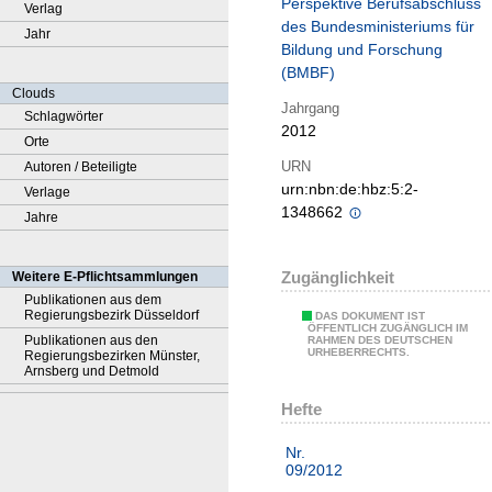
Perspektive Berufsabschluss
Verlag
des Bundesministeriums für
Jahr
Bildung und Forschung
(BMBF)
Clouds
Jahrgang
Schlagwörter
2012
Orte
URN
Autoren / Beteiligte
urn:nbn:de:hbz:5:2-
Verlage
1348662
Jahre
Zugänglichkeit
Weitere E-Pflichtsammlungen
Publikationen aus dem
Regierungsbezirk Düsseldorf
DAS DOKUMENT IST
ÖFFENTLICH ZUGÄNGLICH IM
Publikationen aus den
RAHMEN DES DEUTSCHEN
URHEBERRECHTS.
Regierungsbezirken Münster,
Arnsberg und Detmold
Hefte
Nr.
09/2012