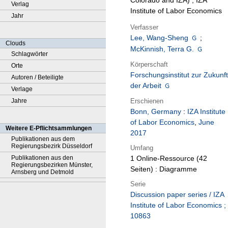
Colorado and IZA) ; IZA
Verlag
Institute of Labor Economics
Jahr
Verfasser
Lee, Wang-Sheng
;
Clouds
McKinnish, Terra G.
Schlagwörter
Körperschaft
Orte
Forschungsinstitut zur Zukunft
Autoren / Beteiligte
der Arbeit
Verlage
Erschienen
Jahre
Bonn, Germany
:
IZA Institute
of Labor Economics
,
June
Weitere E-Pflichtsammlungen
2017
Publikationen aus dem
Regierungsbezirk Düsseldorf
Umfang
Publikationen aus den
1 Online-Ressource (42
Regierungsbezirken Münster,
Seiten) : Diagramme
Arnsberg und Detmold
Serie
Discussion paper series / IZA
Institute of Labor Economics ;
10863