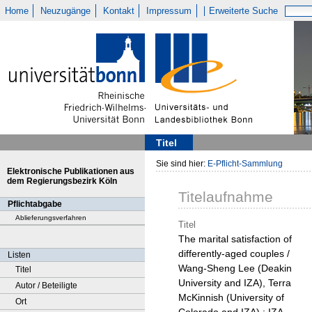
Home
Neuzugänge
Kontakt
Impressum
Erweiterte Suche
Titel
Sie sind hier:
E-Pflicht-Sammlung
Elektronische Publikationen aus
dem Regierungsbezirk Köln
Titelaufnahme
Pflichtabgabe
Ablieferungsverfahren
Titel
The marital satisfaction of
differently-aged couples /
Listen
Wang-Sheng Lee (Deakin
Titel
University and IZA), Terra
Autor / Beteiligte
McKinnish (University of
Ort