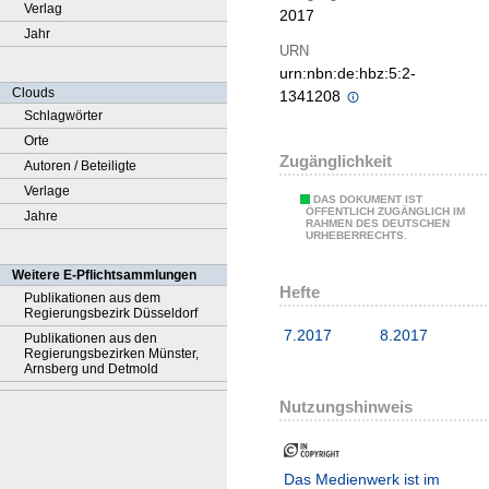
Verlag
2017
Jahr
URN
urn:nbn:de:hbz:5:2-
Clouds
1341208
Schlagwörter
Orte
Zugänglichkeit
Autoren / Beteiligte
Verlage
DAS DOKUMENT IST
ÖFFENTLICH ZUGÄNGLICH IM
Jahre
RAHMEN DES DEUTSCHEN
URHEBERRECHTS.
Weitere E-Pflichtsammlungen
Hefte
Publikationen aus dem
Regierungsbezirk Düsseldorf
7.2017
8.2017
Publikationen aus den
Regierungsbezirken Münster,
Arnsberg und Detmold
Nutzungshinweis
Das Medienwerk ist im