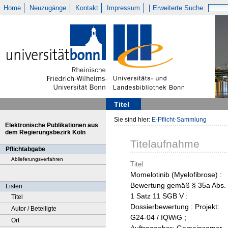
Home
Neuzugänge
Kontakt
Impressum
Erweiterte Suche
Titel
Sie sind hier:
E-Pflicht-Sammlung
Elektronische Publikationen aus
dem Regierungsbezirk Köln
Titelaufnahme
Pflichtabgabe
Ablieferungsverfahren
Titel
Momelotinib (Myelofibrose) :
Bewertung gemäß § 35a Abs.
Listen
1 Satz 11 SGB V :
Titel
Dossierbewertung : Projekt:
Autor / Beteiligte
G24-04 / IQWiG ;
Ort