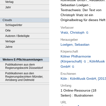
KölnMusik GmbH ; Redaktion:
Verlag
Sebastian Loelgen ;
Jahr
Textnachweis: Der Text von
Christoph Vratz ist ein
Originalbeitrag für dieses Heft
Clouds
Schlagwörter
Verfasser
Orte
Vratz, Christoph
Autoren / Beteiligte
Herausgeber
Verlage
Loelgen, Sebastian
Jahre
Körperschaft
Kölner Philharmonie
Weitere E-Pflichtsammlungen
(Körperschaft)
;
KölnMusik
Publikationen aus dem
GmbH
Regierungsbezirk Düsseldorf
Publikationen aus den
Erschienen
Regierungsbezirken Münster,
Köln
:
KölnMusik GmbH
,
[2013
Arnsberg und Detmold
Umfang
1 Online-Ressource (18
Seiten) : Illustrationen
URL