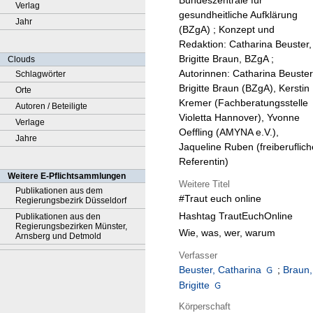
Bundeszentrale für
Verlag
gesundheitliche Aufklärung
Jahr
(BZgA) ; Konzept und
Redaktion: Catharina Beuster,
Brigitte Braun, BZgA ;
Clouds
Autorinnen: Catharina Beuster
Schlagwörter
Brigitte Braun (BZgA), Kerstin
Orte
Kremer (Fachberatungsstelle
Autoren / Beteiligte
Violetta Hannover), Yvonne
Verlage
Oeffling (AMYNA e.V.),
Jahre
Jaqueline Ruben (freiberuflich
Referentin)
Weitere E-Pflichtsammlungen
Weitere Titel
Publikationen aus dem
#Traut euch online
Regierungsbezirk Düsseldorf
Hashtag TrautEuchOnline
Publikationen aus den
Regierungsbezirken Münster,
Wie, was, wer, warum
Arnsberg und Detmold
Verfasser
Beuster, Catharina
;
Braun,
Brigitte
Körperschaft