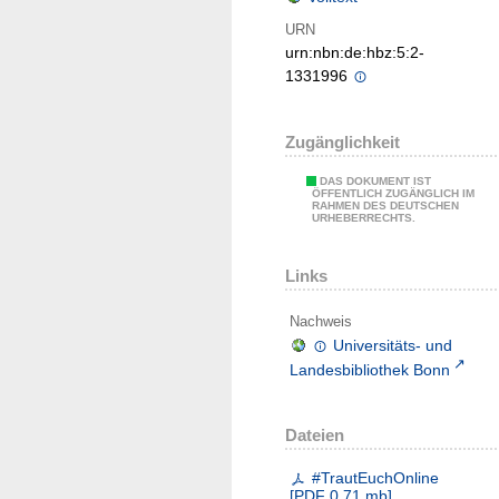
URN
urn:nbn:de:hbz:5:2-
1331996
Zugänglichkeit
DAS DOKUMENT IST
ÖFFENTLICH ZUGÄNGLICH IM
RAHMEN DES DEUTSCHEN
URHEBERRECHTS.
Links
Nachweis
Universitäts- und
Landesbibliothek Bonn
Dateien
#TrautEuchOnline
[
PDF
0.71 mb
]