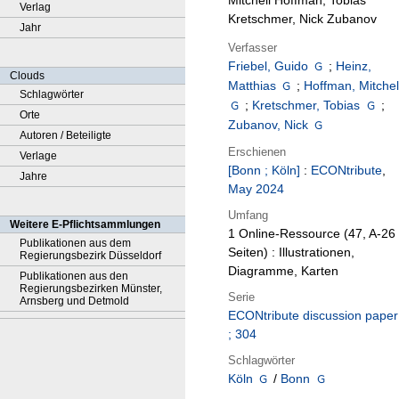
Mitchell Hoffman, Tobias
Verlag
Kretschmer, Nick Zubanov
Jahr
Verfasser
Friebel, Guido
;
Heinz,
Clouds
Matthias
;
Hoffman, Mitchel
Schlagwörter
;
Kretschmer, Tobias
;
Orte
Zubanov, Nick
Autoren / Beteiligte
Erschienen
Verlage
[Bonn ; Köln]
:
ECONtribute
,
Jahre
May 2024
Umfang
Weitere E-Pflichtsammlungen
1 Online-Ressource (47, A-26
Publikationen aus dem
Seiten) : Illustrationen,
Regierungsbezirk Düsseldorf
Diagramme, Karten
Publikationen aus den
Regierungsbezirken Münster,
Serie
Arnsberg und Detmold
ECONtribute discussion paper
; 304
Schlagwörter
Köln
/
Bonn