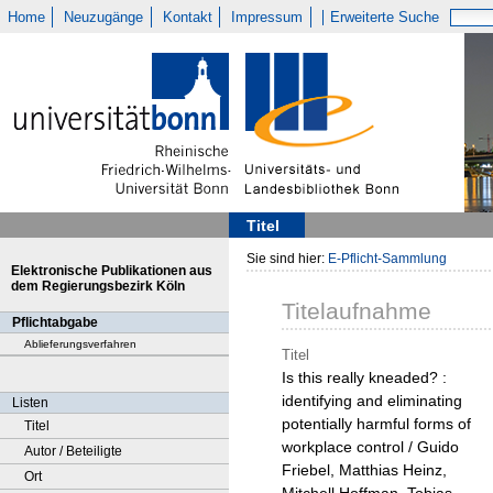
Home
Neuzugänge
Kontakt
Impressum
Erweiterte Suche
Titel
Sie sind hier:
E-Pflicht-Sammlung
Elektronische Publikationen aus
dem Regierungsbezirk Köln
Titelaufnahme
Pflichtabgabe
Ablieferungsverfahren
Titel
Is this really kneaded? :
identifying and eliminating
Listen
potentially harmful forms of
Titel
workplace control / Guido
Autor / Beteiligte
Friebel, Matthias Heinz,
Ort