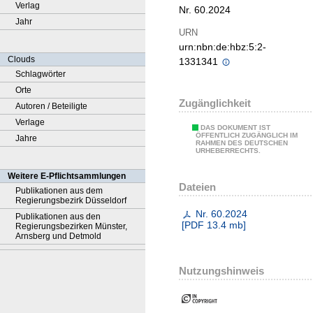
Verlag
Nr. 60.2024
Jahr
URN
urn:nbn:de:hbz:5:2-
Clouds
1331341
Schlagwörter
Orte
Zugänglichkeit
Autoren / Beteiligte
Verlage
DAS DOKUMENT IST
ÖFFENTLICH ZUGÄNGLICH IM
Jahre
RAHMEN DES DEUTSCHEN
URHEBERRECHTS.
Weitere E-Pflichtsammlungen
Dateien
Publikationen aus dem
Regierungsbezirk Düsseldorf
Nr. 60.2024
Publikationen aus den
[
PDF
13.4 mb
]
Regierungsbezirken Münster,
Arnsberg und Detmold
Nutzungshinweis