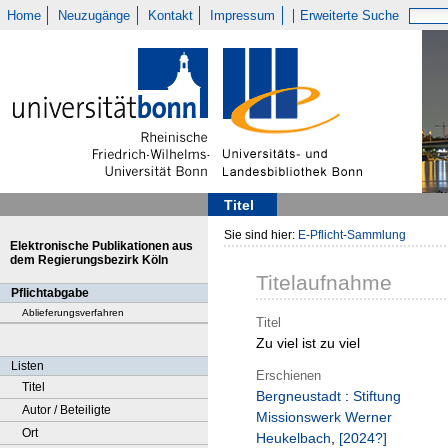
Home
Neuzugänge
Kontakt
Impressum
Erweiterte Suche
Titel
Sie sind hier:
E-Pflicht-Sammlung
Elektronische Publikationen aus
dem Regierungsbezirk Köln
Titelaufnahme
Pflichtabgabe
Ablieferungsverfahren
Titel
Zu viel ist zu viel
Listen
Erschienen
Titel
Bergneustadt
:
Stiftung
Autor / Beteiligte
Missionswerk Werner
Ort
Heukelbach
,
[2024?]