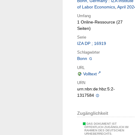
Bonn, Germany
:
IZA Institute
of Labor Economics
,
April 202
Umfang
1 Online-Ressource (27
Seiten)
Serie
IZA DP ; 16919
Schlagwörter
Bonn
URL
Volltext
URN
urn:nbn:de:hbz:5:2-
1317584
Zugänglichkeit
DAS DOKUMENT IST
ÖFFENTLICH ZUGÄNGLICH IM
RAHMEN DES DEUTSCHEN
URHEBERRECHTS.