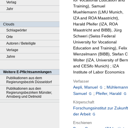
for Vocational Education and
Verlag
Training), Samuel
Jahr
Muehlemann (LMU Munich,
IZA and ROA Maastricht),
Harald Pfeifer (IZA, ROA
Clouds
Maastricht and BIBB), Jürg
Schlagwörter
Schweri (Swiss Federal
Orte
University for Vocational
Autoren / Beteiligte
Education and Training), Felix
Verlage
Wenzelmann (BIBB), Stefan C
Jahre
Wolter (IZA, University of Bern
and CESifo Munich) ; IZA
Institute of Labor Economics
Weitere E-Pflichtsammlungen
Publikationen aus dem
Verfasser
Regierungsbezirk Düsseldorf
Aepli, Manuel
;
Mühlemann
Publikationen aus den
Regierungsbezirken Münster,
Samuel
;
Pfeifer, Harald
Arnsberg und Detmold
Körperschaft
Forschungsinstitut zur Zukunft
der Arbeit
Erschienen