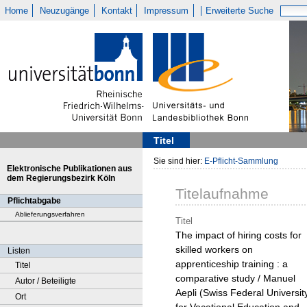
Home
Neuzugänge
Kontakt
Impressum
Erweiterte Suche
Titel
Sie sind hier:
E-Pflicht-Sammlung
Elektronische Publikationen aus
dem Regierungsbezirk Köln
Titelaufnahme
Pflichtabgabe
Ablieferungsverfahren
Titel
The impact of hiring costs for
skilled workers on
Listen
apprenticeship training : a
Titel
comparative study / Manuel
Autor / Beteiligte
Aepli (Swiss Federal Universit
Ort