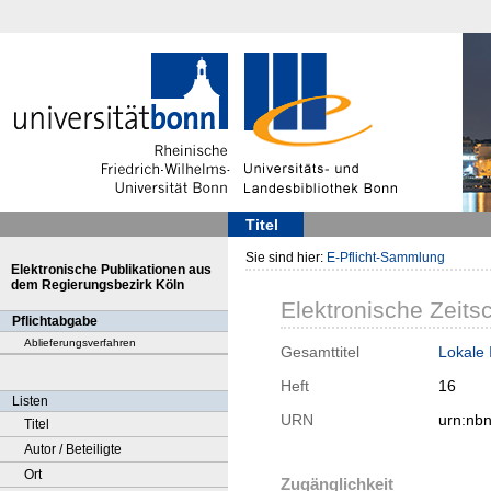
Titel
Sie sind hier:
E-Pflicht-Sammlung
Elektronische Publikationen aus
dem Regierungsbezirk Köln
Elektronische Zeitsc
Pflichtabgabe
Ablieferungsverfahren
Gesamttitel
Lokale 
Heft
16
Listen
URN
urn:nb
Titel
Autor / Beteiligte
Ort
Zugänglichkeit