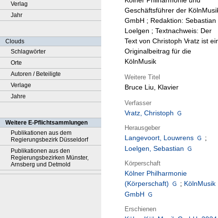
Kölner Philharmonie und
Verlag
Geschäftsführer der KölnMusi
Jahr
GmbH ; Redaktion: Sebastian
Loelgen ; Textnachweis: Der
Text von Christoph Vratz ist ei
Clouds
Originalbeitrag für die
Schlagwörter
KölnMusik
Orte
Autoren / Beteiligte
Weitere Titel
Verlage
Bruce Liu, Klavier
Jahre
Verfasser
Vratz, Christoph
Weitere E-Pflichtsammlungen
Herausgeber
Publikationen aus dem
Langevoort, Louwrens
;
Regierungsbezirk Düsseldorf
Loelgen, Sebastian
Publikationen aus den
Regierungsbezirken Münster,
Körperschaft
Arnsberg und Detmold
Kölner Philharmonie
(Körperschaft)
;
KölnMusik
GmbH
Erschienen