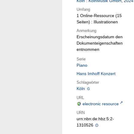
Köln
:
KölnMusik GmbH
,
2024
Umfang
1 Online-Ressource (15
Seiten) : Illustrationen
Anmerkung
Erscheinungsdatum den
Dokumenteigenschaften
entnommen
Serie
Piano
Hans Imhoff Konzert
Schlagwörter
Köln
URL
electronic resource
URN
urn:nbn:de:hbz:5:2-
1310526