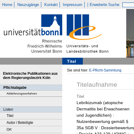
Home
Neuzugänge
Kontakt
Impressum
Erweiterte Suche
Titel
Sie sind hier:
E-Pflicht-Sammlung
Elektronische Publikationen aus
dem Regierungsbezirk Köln
Titelaufnahme
Pflichtabgabe
Ablieferungsverfahren
Titel
Lebrikizumab (atopische
Dermatitis bei Erwachsenen
Listen
und Jugendlichen) :
Titel
Nutzenbewertung gemäß §
Autor / Beteiligte
35a SGB V : Dossierbewertun
Ort