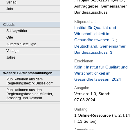
: Projekt: A23-129 / IQWiG ;
Verlag
Auftraggeber: Gemeinsamer
Jahr
Bundesausschuss
Körperschaft
Clouds
Institut für Qualität und
Schlagwörter
Wirtschaftlichkeit im
Orte
Gesundheitswesen
;
Autoren / Beteiligte
Deutschland, Gemeinsamer
Verlage
Bundesausschuss
Jahre
Erschienen
Köln
:
Institut für Qualität und
Wirtschaftlichkeit im
Weitere E-Pflichtsammlungen
Gesundheitswesen
,
2024
Publikationen aus dem
Regierungsbezirk Düsseldorf
Ausgabe
Publikationen aus den
Version: 1.0, Stand:
Regierungsbezirken Münster,
Arnsberg und Detmold
07.03.2024
Umfang
1 Online-Ressource (iv, 2, I.14
II.13 Seiten)
Anmerkung