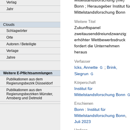
Mittelstandsforschung (IfM)
Verlag
Bonn ; Herausgeber Institut fü
Jahr
Mittelstandsforschung Bonn
Weitere Titel
Clouds
Zukunftspanel
Schlagwörter
zweitausenddreiundzwanzig:
Orte
erhöhter Wettbewerbsdruck
Autoren / Beteiligte
fordert die Unternehmen
Verlage
heraus
Jahre
Verfasser
Icks, Annette
;
Brink,
Weitere E-Pflichtsammlungen
Siegrun
Publikationen aus dem
Körperschaft
Regierungsbezirk Düsseldorf
Institut für
Publikationen aus den
Regierungsbezirken Münster,
Mittelstandsforschung Bonn
Arnsberg und Detmold
Erschienen
Bonn
:
Institut für
Mittelstandsforschung Bonn
,
Juli 2023