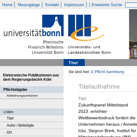
Home
Neuzugänge
Kontakt
Impressum
Erweiterte Suche
Titel
Sie sind hier:
E-Pflicht-Sammlung
Elektronische Publikationen aus
dem Regierungsbezirk Köln
Titelaufnahme
Pflichtabgabe
Ablieferungsverfahren
Titel
Zukunftspanel Mittelstand
2023: erhöhter
Listen
Wettbewerbsdruck fordert die
Titel
Unternehmen heraus / Annett
Autor / Beteiligte
Icks, Siegrun Brink, Institut für
Ort