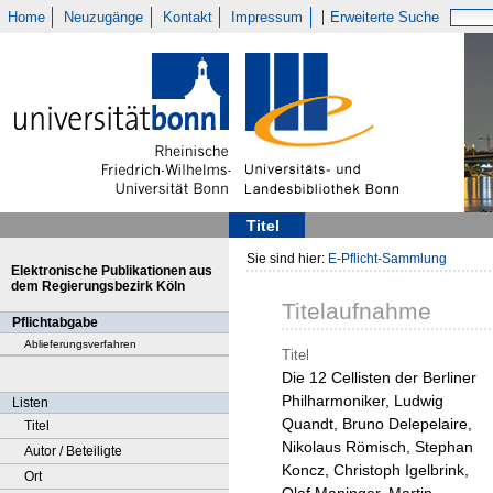
Home
Neuzugänge
Kontakt
Impressum
Erweiterte Suche
Titel
Sie sind hier:
E-Pflicht-Sammlung
Elektronische Publikationen aus
dem Regierungsbezirk Köln
Titelaufnahme
Pflichtabgabe
Ablieferungsverfahren
Titel
Die 12 Cellisten der Berliner
Philharmoniker, Ludwig
Listen
Quandt, Bruno Delepelaire,
Titel
Nikolaus Römisch, Stephan
Autor / Beteiligte
Koncz, Christoph Igelbrink,
Ort