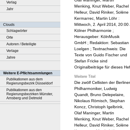
Olaf Maninger, Martin
Verlag
Menking, Knut Weber, Rachel
Jahr
Helleur, David Riniker, Solène
Kermarrec, Martin Löhr :
Mittwoch, 2. April 2014, 20:00 
Clouds
Kölner Philharmonie ;
Schlagwörter
Herausgeber: KölnMusik
Orte
GmbH ; Redaktion: Sebastian
Autoren / Beteiligte
Loelgen ; Textnachweis: Die
Verlage
Texte von Guido Fischer und
Jahre
Stefan Fricke sind
Originalbeiträge für dieses Hef
Weitere E-Pflichtsammlungen
Weitere Titel
Publikationen aus dem
Die zwölf Cellisten der Berline
Regierungsbezirk Düsseldorf
Philharmoniker, Ludwig
Publikationen aus den
Regierungsbezirken Münster,
Quandt, Bruno Delepelaire,
Arnsberg und Detmold
Nikolaus Römisch, Stephan
Koncz, Christoph Igelbrink,
Olaf Maninger, Martin
Menking, Knut Weber, Rachel
Helleur, David Riniker, Solène