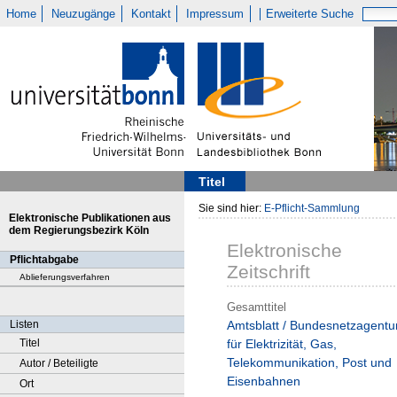
Home
Neuzugänge
Kontakt
Impressum
Erweiterte Suche
Titel
Sie sind hier:
E-Pflicht-Sammlung
Elektronische Publikationen aus
dem Regierungsbezirk Köln
Elektronische
Pflichtabgabe
Zeitschrift
Ablieferungsverfahren
Gesamttitel
Listen
Amtsblatt / Bundesnetzagentu
Titel
für Elektrizität, Gas,
Telekommunikation, Post und
Autor / Beteiligte
Eisenbahnen
Ort