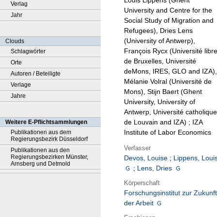
Louis Lippens (Ghent
Verlag
University and Centre for the
Jahr
Social Study of Migration and
Refugees), Dries Lens
(University of Antwerp),
Clouds
François Rycx (Université libr
Schlagwörter
de Bruxelles, Université
Orte
deMons, IRES, GLO and IZA),
Autoren / Beteiligte
Mélanie Volral (Université de
Verlage
Mons), Stijn Baert (Ghent
Jahre
University, University of
Antwerp, Université catholique
de Louvain and IZA) ; IZA
Weitere E-Pflichtsammlungen
Institute of Labor Economics
Publikationen aus dem
Regierungsbezirk Düsseldorf
Verfasser
Publikationen aus den
Regierungsbezirken Münster,
Devos, Louise
;
Lippens, Loui
Arnsberg und Detmold
;
Lens, Dries
Körperschaft
Forschungsinstitut zur Zukunft
der Arbeit