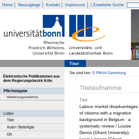
Home
Neuzugänge
Kontakt
Impressum
Erweiterte Suche
Titel
Sie sind hier:
E-Pflicht-Sammlung
Elektronische Publikationen aus
dem Regierungsbezirk Köln
Titelaufnahme
Pflichtabgabe
Ablieferungsverfahren
Titel
Labour market disadvantages
of citizens with a migration
Listen
background in Belgium : a
Titel
systematic review / Louise
Autor / Beteiligte
Devos (Ghent University),
Ort