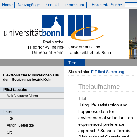
Home
Neuzugänge
Kontakt
Impressum
Erweiterte Suche
Titel
Sie sind hier:
E-Pflicht-Sammlung
Elektronische Publikationen aus
dem Regierungsbezirk Köln
Titelaufnahme
Pflichtabgabe
Ablieferungsverfahren
Titel
Using life satisfaction and
happiness data for
Listen
environmental valuation : an
Titel
experienced preference
Autor / Beteiligte
approach / Susana Ferreira
Ort