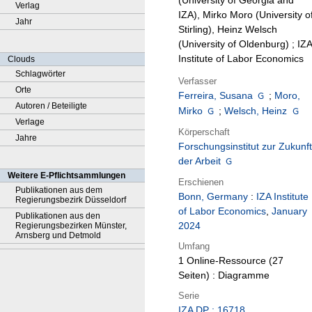
(University of Georgia and
Verlag
IZA), Mirko Moro (University o
Jahr
Stirling), Heinz Welsch
(University of Oldenburg) ; IZA
Institute of Labor Economics
Clouds
Schlagwörter
Verfasser
Orte
Ferreira, Susana
;
Moro,
Autoren / Beteiligte
Mirko
;
Welsch, Heinz
Verlage
Körperschaft
Jahre
Forschungsinstitut zur Zukunft
der Arbeit
Weitere E-Pflichtsammlungen
Erschienen
Publikationen aus dem
Bonn, Germany
:
IZA Institute
Regierungsbezirk Düsseldorf
of Labor Economics
,
January
Publikationen aus den
2024
Regierungsbezirken Münster,
Arnsberg und Detmold
Umfang
1 Online-Ressource (27
Seiten) : Diagramme
Serie
IZA DP ; 16718