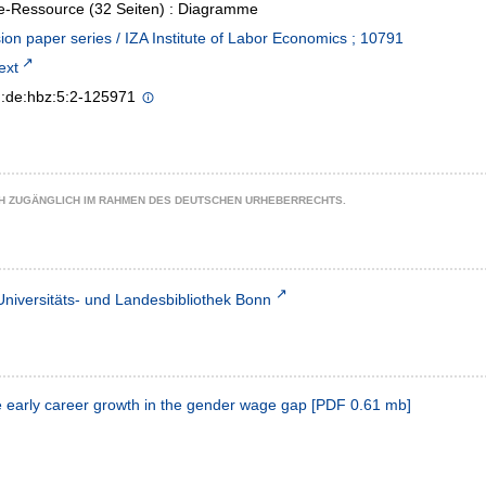
e-Ressource (32 Seiten) : Diagramme
ion paper series / IZA Institute of Labor Economics ; 10791
text
n:de:hbz:5:2-125971
CH ZUGÄNGLICH IM RAHMEN DES DEUTSCHEN URHEBERRECHTS.
Universitäts- und Landesbibliothek Bonn
he early career growth in the gender wage gap
[
PDF
0.61 mb
]