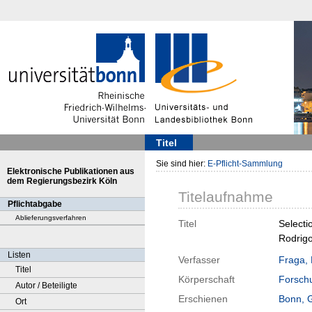
Titel
Sie sind hier:
E-Pflicht-Sammlung
Elektronische Publikationen aus
dem Regierungsbezirk Köln
Titelaufnahme
Pflichtabgabe
Ablieferungsverfahren
Titel
Selecti
Rodrigo
Listen
Verfasser
Fraga,
Titel
Körperschaft
Forschu
Autor / Beteiligte
Erschienen
Bonn, 
Ort