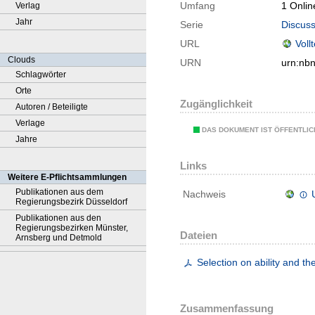
Umfang
1 Onlin
Verlag
Jahr
Serie
Discuss
URL
Voll
Clouds
URN
urn:nb
Schlagwörter
Orte
Zugänglichkeit
Autoren / Beteiligte
Verlage
DAS DOKUMENT IST ÖFFENTLI
Jahre
Links
Weitere E-Pflichtsammlungen
Publikationen aus dem
Nachweis
Regierungsbezirk Düsseldorf
Publikationen aus den
Regierungsbezirken Münster,
Dateien
Arnsberg und Detmold
Selection on ability and t
Zusammenfassung