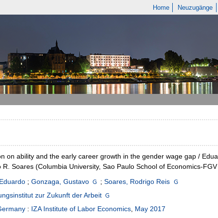
Home
Neuzugänge
on on ability and the early career growth in the gender wage gap / Ed
 R. Soares (Columbia University, Sao Paulo School of Economics-FGV a
 Eduardo
;
Gonzaga, Gustavo
;
Soares, Rodrigo Reis
ngsinstitut zur Zukunft der Arbeit
Germany
:
IZA Institute of Labor Economics
,
May 2017