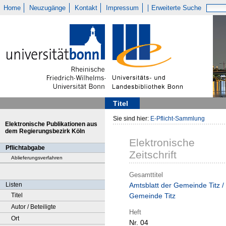
Home
Neuzugänge
Kontakt
Impressum
Erweiterte Suche
Titel
Sie sind hier:
E-Pflicht-Sammlung
Elektronische Publikationen aus
dem Regierungsbezirk Köln
Elektronische
Pflichtabgabe
Zeitschrift
Ablieferungsverfahren
Gesamttitel
Listen
Amtsblatt der Gemeinde Titz /
Titel
Gemeinde Titz
Autor / Beteiligte
Heft
Ort
Nr. 04