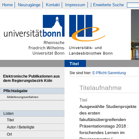
Home
Neuzugänge
Kontakt
Impressum
Erweiterte Suche
Titel
Sie sind hier:
E-Pflicht-Sammlung
Elektronische Publikationen aus
dem Regierungsbezirk Köln
Titelaufnahme
Pflichtabgabe
Ablieferungsverfahren
Titel
Ausgewählte Studienprojekte
des ersten
Listen
fakultätsübergreifenden
Titel
Präsentationstags 2018 :
Autor / Beteiligte
forschendes Lernen im
Ort