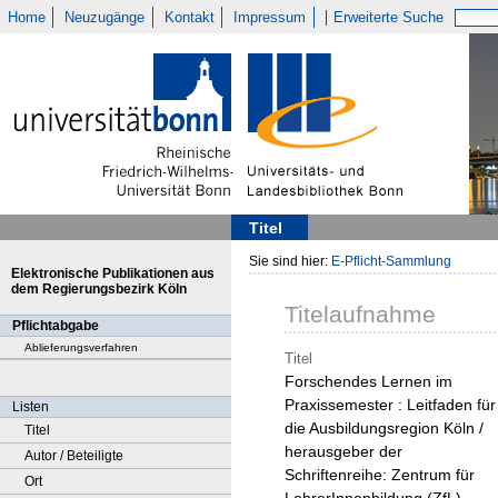
Home
Neuzugänge
Kontakt
Impressum
Erweiterte Suche
Titel
Sie sind hier:
E-Pflicht-Sammlung
Elektronische Publikationen aus
dem Regierungsbezirk Köln
Titelaufnahme
Pflichtabgabe
Ablieferungsverfahren
Titel
Forschendes Lernen im
Praxissemester : Leitfaden für
Listen
die Ausbildungsregion Köln /
Titel
herausgeber der
Autor / Beteiligte
Schriftenreihe: Zentrum für
Ort