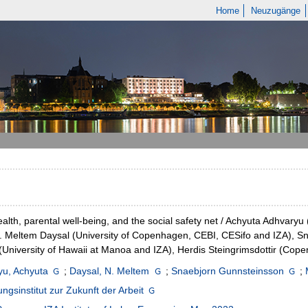
Home
Neuzugänge
ealth, parental well-being, and the social safety net / Achyuta Adhv
. Meltem Daysal (University of Copenhagen, CEBI, CESifo and IZA), S
(University of Hawaii at Manoa and IZA), Herdis Steingrimsdottir (Cop
yu, Achyuta
;
Daysal, N. Meltem
;
Snaebjorn Gunnsteinsson
;
ngsinstitut zur Zukunft der Arbeit