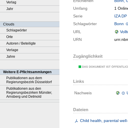
Erschienen
Bonn, 
Verlag
Umfang
1 Onlin
Jahr
Serie
IZA DP 
Schlagwörter
Bonn
Clouds
Schlagwörter
URL
Voll
Orte
URN
urn:nb
Autoren / Beteiligte
Verlage
Zugänglichkeit
Jahre
DAS DOKUMENT IST ÖFFENTLI
Weitere E-Pflichtsammlungen
Publikationen aus dem
Links
Regierungsbezirk Düsseldorf
Publikationen aus den
Regierungsbezirken Münster,
Nachweis
Arnsberg und Detmold
Dateien
Child health, parental well