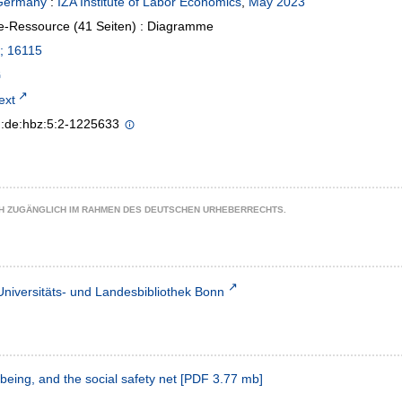
Germany
:
IZA Institute of Labor Economics
,
May 2023
e-Ressource (41 Seiten) : Diagramme
; 16115
text
n:de:hbz:5:2-1225633
CH ZUGÄNGLICH IM RAHMEN DES DEUTSCHEN URHEBERRECHTS.
Universitäts- und Landesbibliothek Bonn
-being, and the social safety net
[
PDF
3.77 mb
]