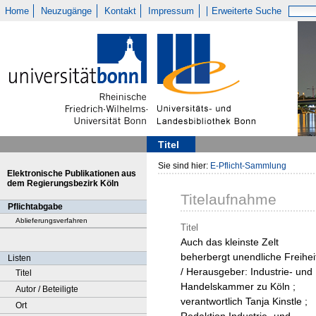
Home
Neuzugänge
Kontakt
Impressum
Erweiterte Suche
Titel
Sie sind hier:
E-Pflicht-Sammlung
Elektronische Publikationen aus
dem Regierungsbezirk Köln
Titelaufnahme
Pflichtabgabe
Ablieferungsverfahren
Titel
Auch das kleinste Zelt
beherbergt unendliche Freihei
Listen
/ Herausgeber: Industrie- und
Titel
Handelskammer zu Köln ;
Autor / Beteiligte
verantwortlich Tanja Kinstle ;
Ort