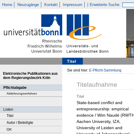
Home
Neuzugänge
Kontakt
Impressum
Erweiterte Suche
Titel
Sie sind hier:
E-Pflicht-Sammlung
Elektronische Publikationen aus
dem Regierungsbezirk Köln
Titelaufnahme
Pflichtabgabe
Ablieferungsverfahren
Titel
State-based conflict and
entrepreneurship: empirical
Listen
evidence / Wim Naudé (RWT
Titel
Aachen University, IZA,
Autor / Beteiligte
University of Leiden and
Ort