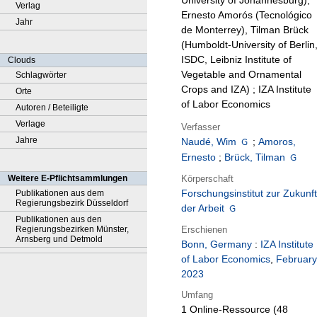
University of Johannesburg),
Verlag
Ernesto Amorós (Tecnológico
Jahr
de Monterrey), Tilman Brück
(Humboldt-University of Berlin
ISDC, Leibniz Institute of
Clouds
Vegetable and Ornamental
Schlagwörter
Crops and IZA) ; IZA Institute
Orte
of Labor Economics
Autoren / Beteiligte
Verlage
Verfasser
Jahre
Naudé, Wim
;
Amoros,
Ernesto
;
Brück, Tilman
Körperschaft
Weitere E-Pflichtsammlungen
Forschungsinstitut zur Zukunft
Publikationen aus dem
Regierungsbezirk Düsseldorf
der Arbeit
Publikationen aus den
Erschienen
Regierungsbezirken Münster,
Arnsberg und Detmold
Bonn, Germany
:
IZA Institute
of Labor Economics
,
February
2023
Umfang
1 Online-Ressource (48